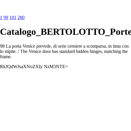
1
99
101
280
Catalogo_BERTOLOTTO_Porte_
98 La porta Venice prevede, di serie cerniere a scomparsa, in tinta con
lo stipite. / The Venice door has standard hidden hinges, matching the
frame.
RkJQdWJsaXNoZXIy NzM3NTE=