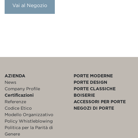
Vai al Negozio
AZIENDA
PORTE MODERNE
News
PORTE DESIGN
Company Profile
PORTE CLASSICHE
Certificazioni
BOISERIE
Referenze
ACCESSORI PER PORTE
Codice Etico
NEGOZI DI PORTE
Modello Organizzativo
Policy Whistleblowing
Politica per la Parità di
Genere