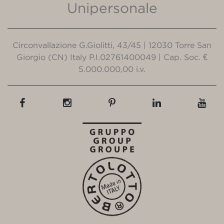
Unipersonale
Circonvallazione G.Giolitti, 43/45 | 12030 Torre San
Giorgio (CN) Italy P.I.02761400049 | Cap. Soc. €
5.000.000,00 i.v.