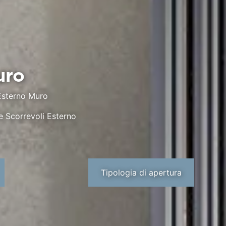
uro
Esterno Muro
te Scorrevoli Esterno
Tipologia di apertura