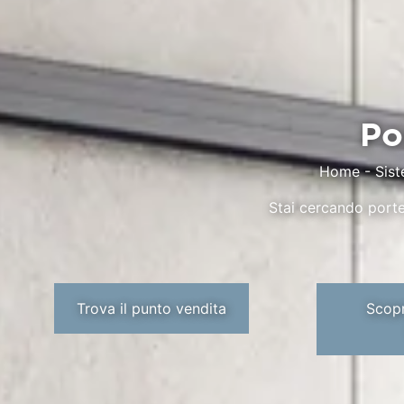
Po
Home
-
Sist
Stai cercando porte 
Trova il punto vendita
Scopr