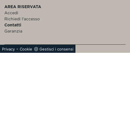
AREA RISERVATA
Accedi
Richiedi l'accesso
Contatti
Garanzia
-
Privacy
Cookie
Gestisci i consensi
Bertolotto S.p.A.
Unipersonale
Circonvallazione G.Giolitti, 43/45 | 12030 Torre San
Giorgio (CN) Italy P.I.02761400049 | Cap. Soc. €
5.000.000,00 i.v.