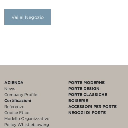
Vai al Negozio
AZIENDA
PORTE MODERNE
News
PORTE DESIGN
Company Profile
PORTE CLASSICHE
Certificazioni
BOISERIE
Referenze
ACCESSORI PER PORTE
Codice Etico
NEGOZI DI PORTE
Modello Organizzativo
Policy Whistleblowing