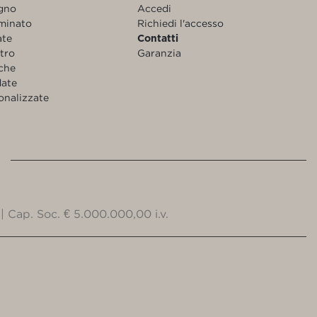
egno
Accedi
aminato
Richiedi l'accesso
ate
Contatti
etro
Garanzia
nche
date
onalizzate
| Cap. Soc. € 5.000.000,00 i.v.