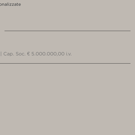
onalizzate
| Cap. Soc. € 5.000.000,00 i.v.