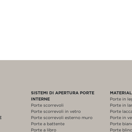
SISTEMI DI APERTURA PORTE
MATERIAL
INTERNE
Porte in l
Porte scorrevoli
Porte in l
Porte scorrevoli in vetro
Porte lacc
E
Porte scorrevoli esterno muro
Porte in v
Porte a battente
Porte bia
Porte a libro
Porte blin