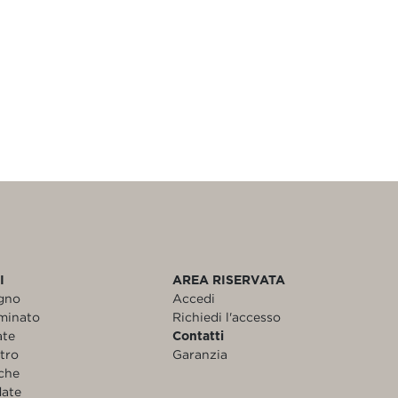
I
AREA RISERVATA
egno
Accedi
aminato
Richiedi l'accesso
ate
Contatti
etro
Garanzia
nche
date