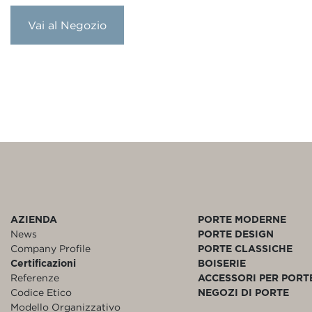
Vai al Negozio
AZIENDA
PORTE MODERNE
News
PORTE DESIGN
Company Profile
PORTE CLASSICHE
Certificazioni
BOISERIE
Referenze
ACCESSORI PER PORT
Codice Etico
NEGOZI DI PORTE
Modello Organizzativo