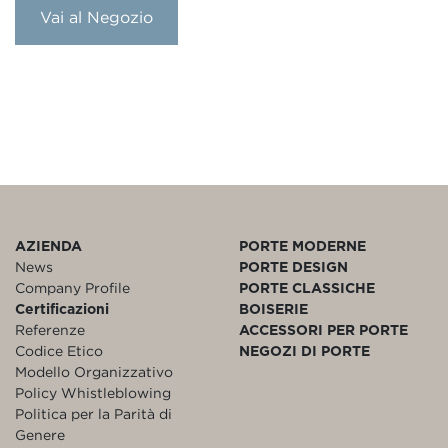
Vai al Negozio
AZIENDA
PORTE MODERNE
News
PORTE DESIGN
Company Profile
PORTE CLASSICHE
Certificazioni
BOISERIE
Referenze
ACCESSORI PER PORTE
Codice Etico
NEGOZI DI PORTE
Modello Organizzativo
Policy Whistleblowing
Politica per la Parità di
Genere