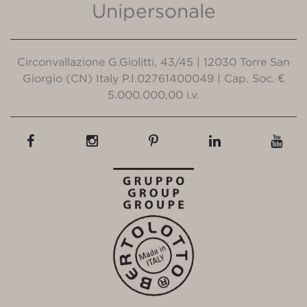
Unipersonale
Circonvallazione G.Giolitti, 43/45 | 12030 Torre San
Giorgio (CN) Italy P.I.02761400049 | Cap. Soc. €
5.000.000,00 i.v.