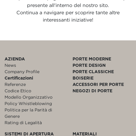
presente all'interno del nostro sito.
Continua a navigare per scoprire tante altre
interessanti iniziative!
AZIENDA
PORTE MODERNE
News
PORTE DESIGN
Company Profile
PORTE CLASSICHE
Certificazioni
BOISERIE
Referenze
ACCESSORI PER PORTE
Codice Etico
NEGOZI DI PORTE
Modello Organizzativo
Policy Whistleblowing
Politica per la Parità di
Genere
Rating di Legalità
SISTEMI DI APERTURA
MATERIALI