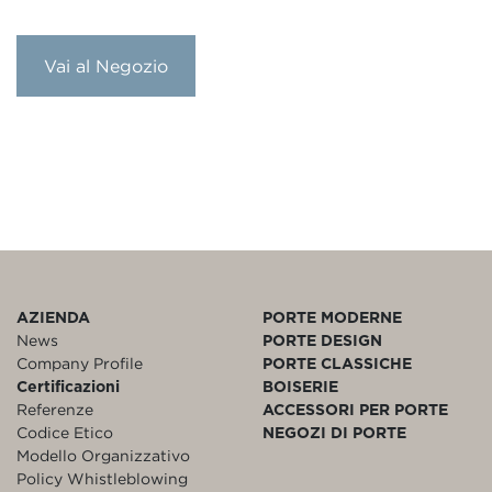
Vai al Negozio
AZIENDA
PORTE MODERNE
News
PORTE DESIGN
Company Profile
PORTE CLASSICHE
Certificazioni
BOISERIE
Referenze
ACCESSORI PER PORTE
Codice Etico
NEGOZI DI PORTE
Modello Organizzativo
Policy Whistleblowing