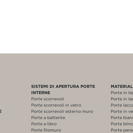
SISTEMI DI APERTURA PORTE
MATERIAL
INTERNE
Porte in l
Porte scorrevoli
Porte in l
Porte scorrevoli in vetro
Porte lacc
E
Porte scorrevoli esterno muro
Porte in v
Porte a battente
Porte bia
Porte a libro
Porte blin
Porte filomuro
Porte pers