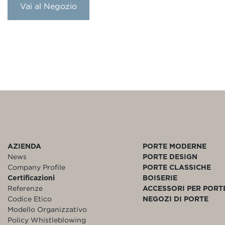
Vai al Negozio
AZIENDA
PORTE MODERNE
News
PORTE DESIGN
Company Profile
PORTE CLASSICHE
Certificazioni
BOISERIE
Referenze
ACCESSORI PER PORT
Codice Etico
NEGOZI DI PORTE
Modello Organizzativo
Policy Whistleblowing