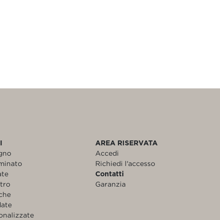
I
AREA RISERVATA
egno
Accedi
aminato
Richiedi l'accesso
ate
Contatti
etro
Garanzia
nche
date
onalizzate