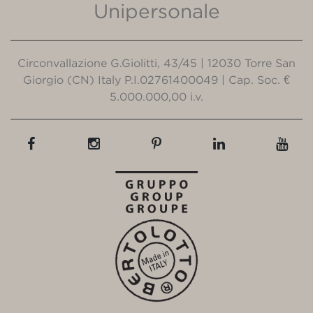
Unipersonale
Circonvallazione G.Giolitti, 43/45 | 12030 Torre San
Giorgio (CN) Italy P.I.02761400049 | Cap. Soc. €
5.000.000,00 i.v.