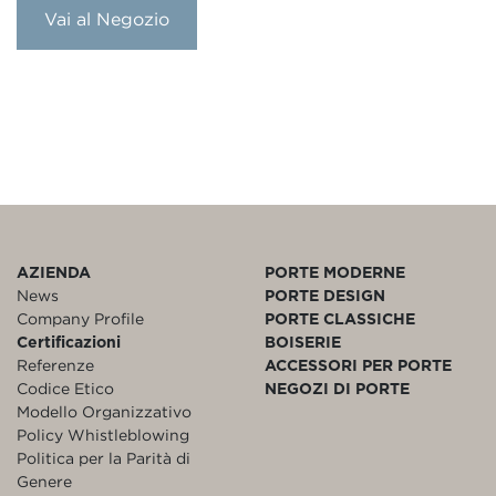
Vai al Negozio
AZIENDA
PORTE MODERNE
News
PORTE DESIGN
Company Profile
PORTE CLASSICHE
Certificazioni
BOISERIE
Referenze
ACCESSORI PER PORTE
Codice Etico
NEGOZI DI PORTE
Modello Organizzativo
Policy Whistleblowing
Politica per la Parità di
Genere