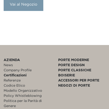
Vai al Negozio
AZIENDA
PORTE MODERNE
News
PORTE DESIGN
Company Profile
PORTE CLASSICHE
Certificazioni
BOISERIE
Referenze
ACCESSORI PER PORTE
Codice Etico
NEGOZI DI PORTE
Modello Organizzativo
Policy Whistleblowing
Politica per la Parità di
Genere