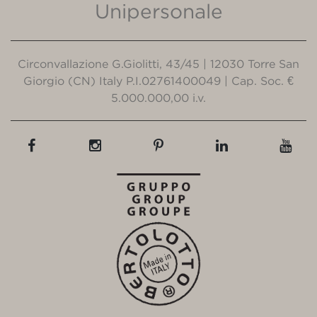
Unipersonale
Circonvallazione G.Giolitti, 43/45 | 12030 Torre San
Giorgio (CN) Italy P.I.02761400049 | Cap. Soc. €
5.000.000,00 i.v.