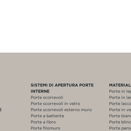
SISTEMI DI APERTURA PORTE
MATERIAL
INTERNE
Porte in l
Porte scorrevoli
Porte in l
Porte scorrevoli in vetro
Porte lacc
E
Porte scorrevoli esterno muro
Porte in v
Porte a battente
Porte bia
Porte a libro
Porte blin
Porte filomuro
Porte pers