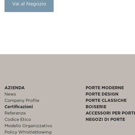
Vai al Negozio
AZIENDA
PORTE MODERNE
News
PORTE DESIGN
Company Profile
PORTE CLASSICHE
Certificazioni
BOISERIE
Referenze
ACCESSORI PER PORT
Codice Etico
NEGOZI DI PORTE
Modello Organizzativo
Policy Whistleblowing