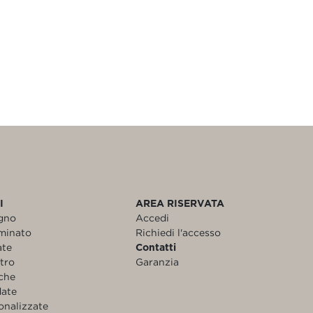
I
AREA RISERVATA
egno
Accedi
aminato
Richiedi l'accesso
ate
Contatti
etro
Garanzia
nche
date
onalizzate