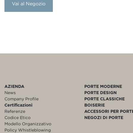
Vai al Negozio
AZIENDA
PORTE MODERNE
News
PORTE DESIGN
Company Profile
PORTE CLASSICHE
Certificazioni
BOISERIE
Referenze
ACCESSORI PER PORT
Codice Etico
NEGOZI DI PORTE
Modello Organizzativo
Policy Whistleblowing