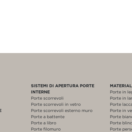
SISTEMI DI APERTURA PORTE
MATERIAL
INTERNE
Porte in l
Porte scorrevoli
Porte in l
Porte scorrevoli in vetro
Porte lacc
E
Porte scorrevoli esterno muro
Porte in v
Porte a battente
Porte bia
Porte a libro
Porte blin
Porte filomuro
Porte pers