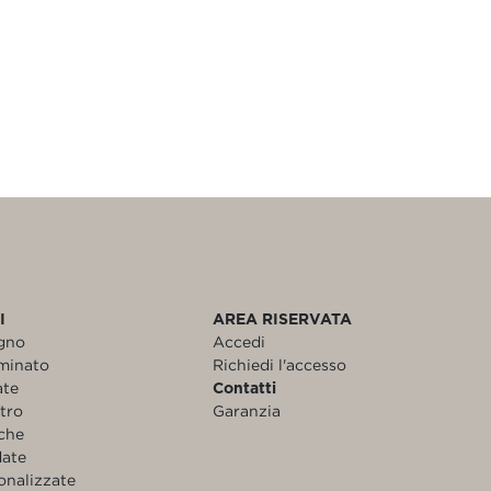
I
AREA RISERVATA
egno
Accedi
aminato
Richiedi l'accesso
ate
Contatti
etro
Garanzia
nche
date
onalizzate