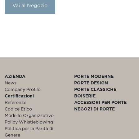
Vai al Negozio
AZIENDA
PORTE MODERNE
News
PORTE DESIGN
Company Profile
PORTE CLASSICHE
Certificazioni
BOISERIE
Referenze
ACCESSORI PER PORTE
Codice Etico
NEGOZI DI PORTE
Modello Organizzativo
Policy Whistleblowing
Politica per la Parità di
Genere