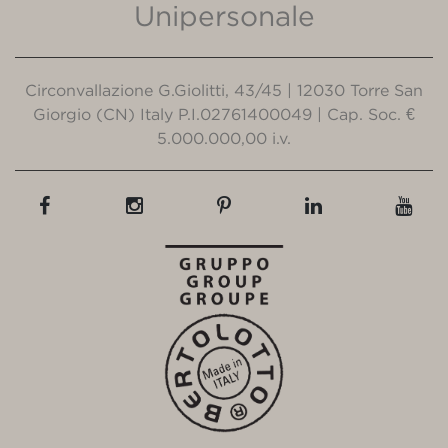
Unipersonale
Circonvallazione G.Giolitti, 43/45 | 12030 Torre San
Giorgio (CN) Italy P.I.02761400049 | Cap. Soc. €
5.000.000,00 i.v.