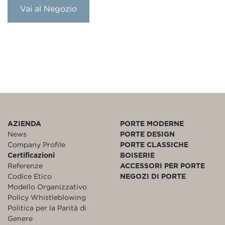
Vai al Negozio
AZIENDA
PORTE MODERNE
News
PORTE DESIGN
Company Profile
PORTE CLASSICHE
Certificazioni
BOISERIE
Referenze
ACCESSORI PER PORTE
Codice Etico
NEGOZI DI PORTE
Modello Organizzativo
Policy Whistleblowing
Politica per la Parità di
Genere