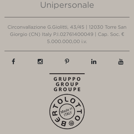
Unipersonale
Circonvallazione G.Giolitti, 43/45 | 12030 Torre San
Giorgio (CN) Italy P.I.02761400049 | Cap. Soc. €
5.000.000,00 i.v.