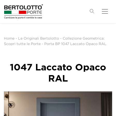
Home
-
Le Originali Bertolotto
-
Collezione Geometrica:
Scopri tutte le Porte
-
Porta BP 1047 Laccato Opaco RAL
1047 Laccato Opaco
RAL