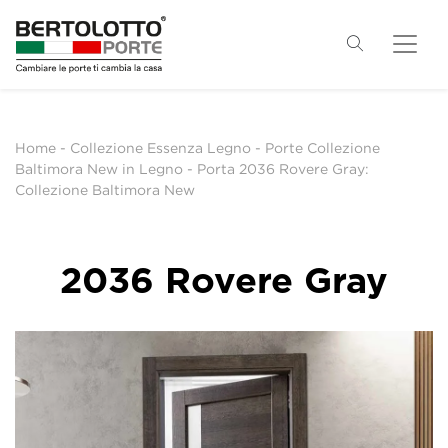
Home
-
Collezione Essenza Legno
-
Porte Collezione
Baltimora New in Legno
-
Porta 2036 Rovere Gray:
Collezione Baltimora New
2036 Rovere Gray