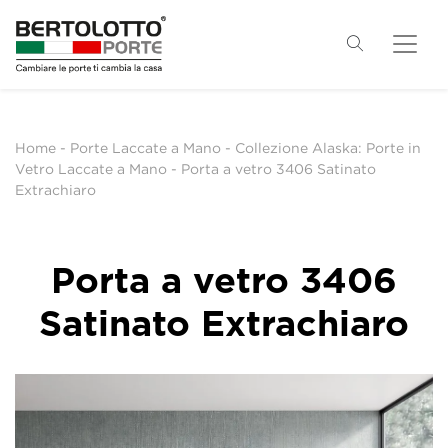
Home
-
Porte Laccate a Mano
-
Collezione Alaska: Porte in
Vetro Laccate a Mano
-
Porta a vetro 3406 Satinato
Extrachiaro
Porta a vetro 3406
Satinato Extrachiaro