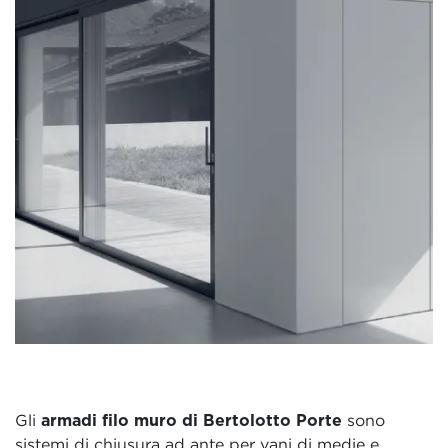
Gli
armadi filo muro di Bertolotto Porte
sono
sistemi di chiusura ad ante per vani di medie e