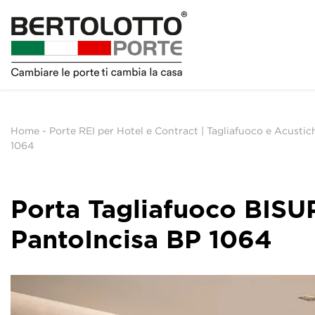
Home
-
Porte REI per Hotel e Contract | Tagliafuoco e Acustic
1064
Porta Tagliafuoco BIS
PantoIncisa BP 1064