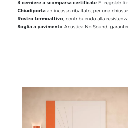
3 cerniere a scomparsa certificate
EI regolabili n
Chiudiporta
ad incasso ribaltato, per una chiusura
Rostro termoattivo
, contribuendo alla resistenz
Soglia a pavimento
Acustica No Sound, garanten