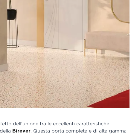
rfetto dell'unione tra le eccellenti caratteristiche
 della
Birever
. Questa porta completa e di alta gamma