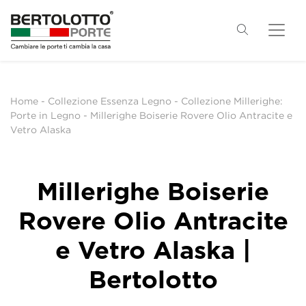
Home
-
Collezione Essenza Legno
-
Collezione Millerighe:
Porte in Legno
-
Millerighe Boiserie Rovere Olio Antracite e
Vetro Alaska
Millerighe Boiserie
Rovere Olio Antracite
e Vetro Alaska |
Bertolotto