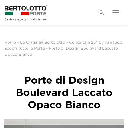
Home
-
Le Originali Bertolotto
-
Collezione 25° by Arnaudo:
Scopri tutte le Porte
-
Porte di Design Boulevard Laccato
Opaco Bianco
Porte di Design
Boulevard Laccato
Opaco Bianco