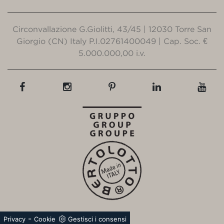
Circonvallazione G.Giolitti, 43/45 | 12030 Torre San
Giorgio (CN) Italy P.I.02761400049 | Cap. Soc. €
5.000.000,00 i.v.
-
Privacy
Cookie
Gestisci i consensi