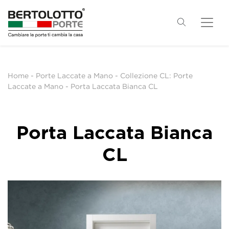
Home
-
Porte Laccate a Mano
-
Collezione CL: Porte
Laccate a Mano
-
Porta Laccata Bianca CL
Porta Laccata Bianca
CL