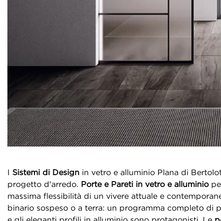
I
Sistemi di Design
in vetro e alluminio Plana di Bertolot
progetto d'arredo.
Porte e Pareti in vetro e alluminio
per
massima flessibilità di un vivere attuale e contempora
binario sospeso o a terra: un programma completo di pro
e gli eleganti profili in alluminio sono protagonisti.
Le
p