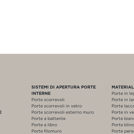
SISTEMI DI APERTURA PORTE
MATERIAL
INTERNE
Porte in l
Porte scorrevoli
Porte in l
Porte scorrevoli in vetro
Porte lacc
E
Porte scorrevoli esterno muro
Porte in v
Porte a battente
Porte bia
Porte a libro
Porte blin
Porte filomuro
Porte pers