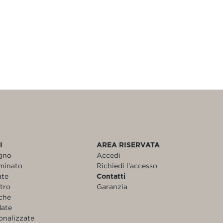
I
AREA RISERVATA
egno
Accedi
aminato
Richiedi l'accesso
ate
Contatti
etro
Garanzia
nche
date
onalizzate