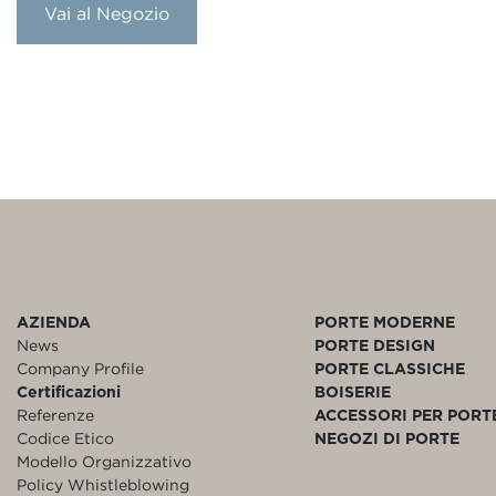
Vai al Negozio
AZIENDA
PORTE MODERNE
News
PORTE DESIGN
Company Profile
PORTE CLASSICHE
Certificazioni
BOISERIE
Referenze
ACCESSORI PER PORT
Codice Etico
NEGOZI DI PORTE
Modello Organizzativo
Policy Whistleblowing