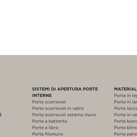
SISTEMI DI APERTURA PORTE
MATERIAL
INTERNE
Porte in l
Porte scorrevoli
Porte in l
Porte scorrevoli in vetro
Porte lacc
E
Porte scorrevoli esterno muro
Porte in v
Porte a battente
Porte bia
Porte a libro
Porte blin
Porte filomuro
Porte pers