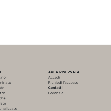
I
AREA RISERVATA
egno
Accedi
aminato
Richiedi l'accesso
ate
Contatti
etro
Garanzia
nche
date
onalizzate