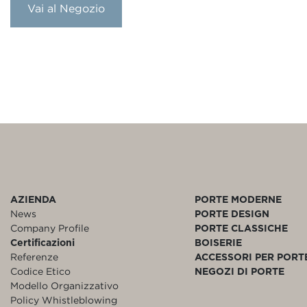
Vai al Negozio
AZIENDA
PORTE MODERNE
News
PORTE DESIGN
Company Profile
PORTE CLASSICHE
Certificazioni
BOISERIE
Referenze
ACCESSORI PER PORT
Codice Etico
NEGOZI DI PORTE
Modello Organizzativo
Policy Whistleblowing