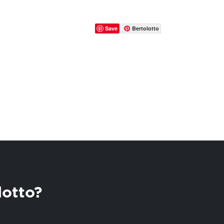
Save
Bertolotto
lotto?