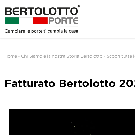
Home
-
Chi Siamo e la nostra Storia Bertolotto
-
Scopri tutte 
Fatturato Bertolotto 2