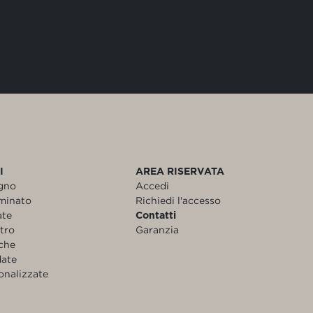
I
AREA RISERVATA
egno
Accedi
aminato
Richiedi l'accesso
ate
Contatti
etro
Garanzia
nche
date
onalizzate