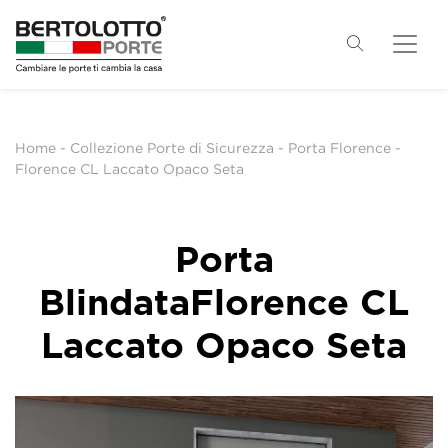
Home
-
Collezione Porte di Sicurezza
-
Porta Florence
-
Florence CL Laccato Opaco Seta
Porta
BlindataFlorence CL
Laccato Opaco Seta