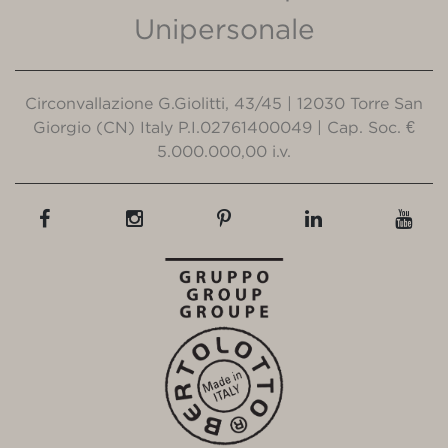
Unipersonale
Circonvallazione G.Giolitti, 43/45 | 12030 Torre San
Giorgio (CN) Italy P.I.02761400049 | Cap. Soc. €
5.000.000,00 i.v.