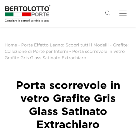
Home
-
Porte Effetto Legno: Scopri tutti i Modelli
-
Grafite:
Collezione di Porte per Interni
-
Porta scorrevole in vetro
Grafite Gris Glass Satinato Extrachiaro
Porta scorrevole in
vetro Grafite Gris
Glass Satinato
Extrachiaro