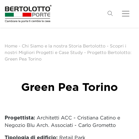
Home
-
Chi Siamo e la nostra Storia Bertolotto
-
Scopri i
nostri Migliori Progetti e Case Study
-
Progetto Bertolotto:
Green Pea Torino
Green Pea Torino
Progettista:
Architetti ACC - Cristiana Catino e
Negozio Blu Arch. Associati - Carlo Grometto
Tipologia di edificio:
Retail Park