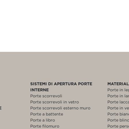
SISTEMI DI APERTURA PORTE
MATERIAL
INTERNE
Porte in l
Porte scorrevoli
Porte in l
Porte scorrevoli in vetro
Porte lacc
E
Porte scorrevoli esterno muro
Porte in v
Porte a battente
Porte bia
Porte a libro
Porte blin
Porte filomuro
Porte pers