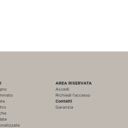
I
AREA RISERVATA
egno
Accedi
aminato
Richiedi l'accesso
ate
Contatti
etro
Garanzia
nche
date
onalizzate