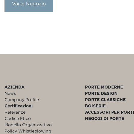
Vai al Negozio
AZIENDA
PORTE MODERNE
News
PORTE DESIGN
Company Profile
PORTE CLASSICHE
Certificazioni
BOISERIE
Referenze
ACCESSORI PER PORT
Codice Etico
NEGOZI DI PORTE
Modello Organizzativo
Policy Whistleblowing