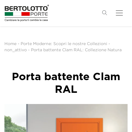
Home
-
Porte Moderne: Scopri le nostre Collezioni
-
non_attivo
-
Porta battente Clam RAL: Collezione Natura
Porta battente Clam
RAL