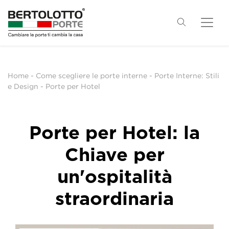
Home
-
Come scegliere le porte interne
-
Porte Interne: Stili
e Design
-
Porte per Hotel
Porte per Hotel: la
Chiave per
un'ospitalità
straordinaria