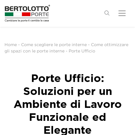
Home
-
Come scegliere le porte interne
-
Come ottimizzare
gli spazi con le porte interne
-
Porte Ufficio
Porte Ufficio:
Soluzioni per un
Ambiente di Lavoro
Funzionale ed
Elegante