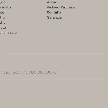
egno
Accedi
aminato
Richiedi l'accesso
ate
Contatti
etro
Garanzia
nche
date
onalizzate
| Cap. Soc. € 5.000.000,00 i.v.