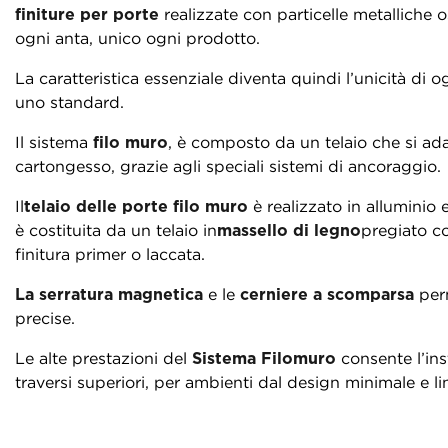
finiture per porte
realizzate con particelle metalliche
ogni anta, unico ogni prodotto.
La caratteristica essenziale diventa quindi l’unicità di
uno standard.
Il sistema
filo muro
, è composto da un telaio che si ada
cartongesso, grazie agli speciali sistemi di ancoraggio.
Il
telaio delle porte filo muro
è realizzato in alluminio 
è costituita da un telaio in
massello di legno
pregiato c
finitura primer o laccata.
La serratura magnetica
e le
cerniere a scomparsa
perm
precise.
Le alte prestazioni del
Sistema Filomuro
consente l’in
traversi superiori, per ambienti dal design minimale e li