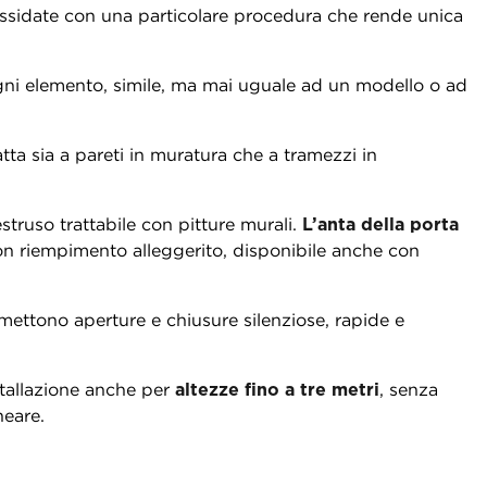
 ossidate con una particolare procedura che rende unica
 ogni elemento, simile, ma mai uguale ad un modello o ad
tta sia a pareti in muratura che a tramezzi in
estruso trattabile con pitture murali.
L’anta
della porta
on riempimento alleggerito, disponibile anche con
ettono aperture e chiusure silenziose, rapide e
stallazione anche per
altezze fino a tre metri
, senza
neare.