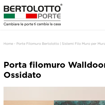
Home
-
Porte Filomuro Bertolotto | Sistemi Filo Muro per Mu
Porta filomuro Walldoo
Ossidato