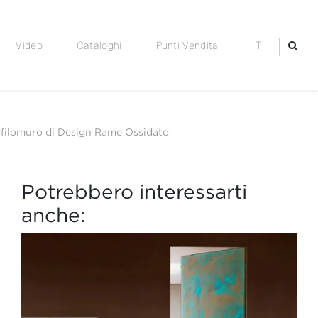
Video
Cataloghi
Punti Vendita
IT
 filomuro di Design Rame Ossidato
Potrebbero interessarti
anche: