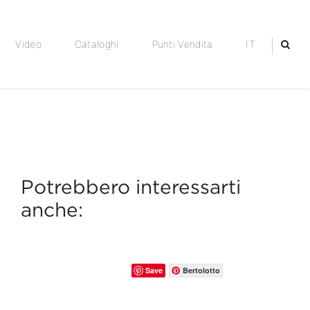
Video
Cataloghi
Punti Vendita
IT
Potrebbero interessarti
anche:
Save
Bertolotto