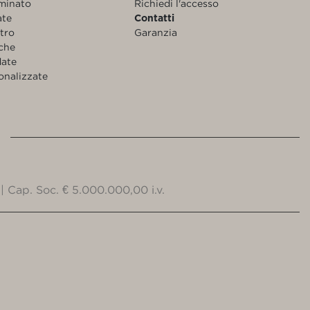
aminato
Richiedi l'accesso
ate
Contatti
etro
Garanzia
nche
date
onalizzate
| Cap. Soc. € 5.000.000,00 i.v.