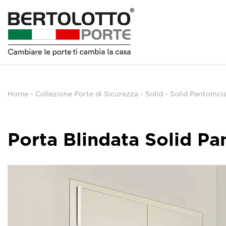
Home
-
Collezione Porte di Sicurezza
-
Solid
-
Solid PantoIncis
Porta Blindata Solid Pa