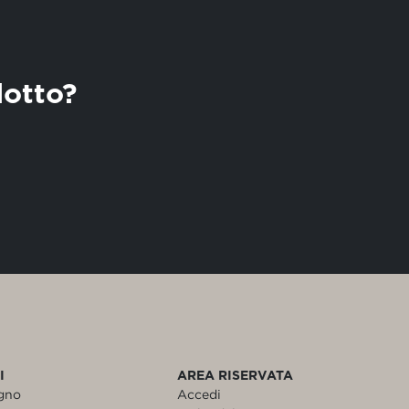
lotto?
I
AREA RISERVATA
egno
Accedi