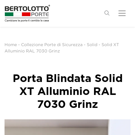
Home
-
Collezione Porte di Sicurezza
-
Solid
-
Solid XT
Alluminio RAL 7030 Grinz
Porta Blindata Solid
XT Alluminio RAL
7030 Grinz