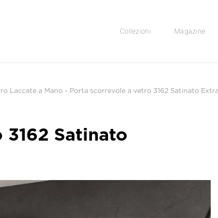
Collezioni
Magazine
etro Laccate a Mano
-
Porta scorrevole a vetro 3162 Satinato Extr
o 3162 Satinato