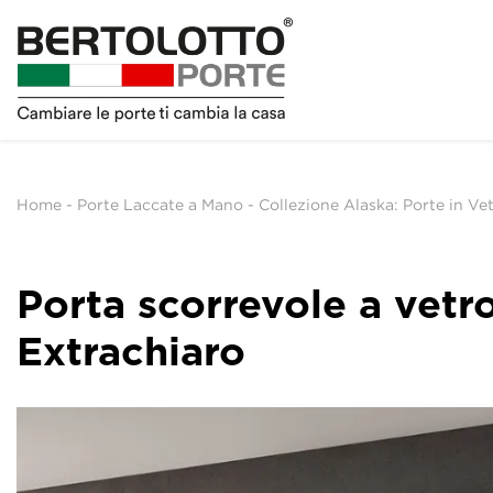
Home
-
Porte Laccate a Mano
-
Collezione Alaska: Porte in V
Porta scorrevole a vetr
Extrachiaro