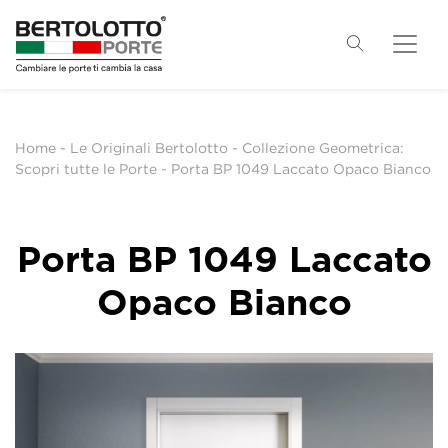
Home
-
Le Originali Bertolotto
-
Collezione Geometrica:
Scopri tutte le Porte
-
Porta BP 1049 Laccato Opaco Bianco
Porta BP 1049 Laccato
Opaco Bianco