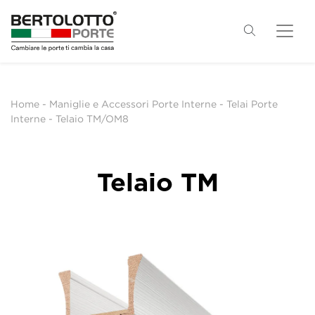
Home
-
Maniglie e Accessori Porte Interne
-
Telai Porte
Interne
-
Telaio TM/OM8
Telaio TM