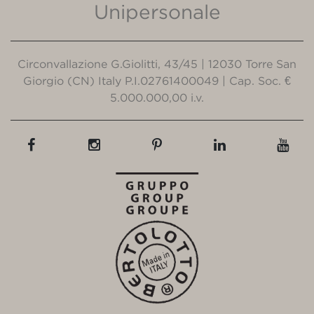
Unipersonale
Circonvallazione G.Giolitti, 43/45 | 12030 Torre San
Giorgio (CN) Italy P.I.02761400049 | Cap. Soc. €
5.000.000,00 i.v.