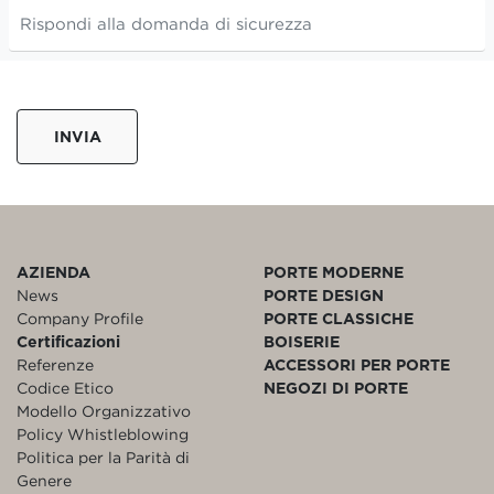
INVIA
AZIENDA
PORTE MODERNE
News
PORTE DESIGN
Company Profile
PORTE CLASSICHE
Certificazioni
BOISERIE
Referenze
ACCESSORI PER PORTE
Codice Etico
NEGOZI DI PORTE
Modello Organizzativo
Policy Whistleblowing
Politica per la Parità di
Genere