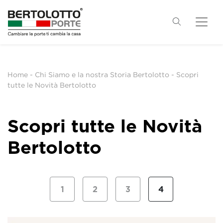
Home
-
Chi Siamo e la nostra Storia Bertolotto
-
Scopri
tutte le Novità Bertolotto
Scopri tutte le Novità
Bertolotto
1
2
3
4